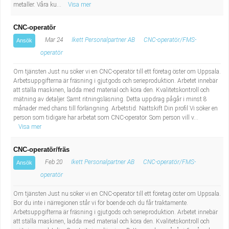
Fastighetsskötare
metaller. Våra ku...
Socialt arbete
Visa mer
CNC-operatör
Informatör/Kommunikatör
Säkerhetsarbete
Mar 24
Ikett Personalpartner AB
CNC-operatör/FMS-
Ansök
operatör
Brevbärare
Tekniskt arbete
Om tjänsten Just nu söker vi en CNC-operatör till ett företag öster om Uppsala.
Sjuksköterska, grundutbildad
Transport
Arbetsuppgifterna är fräsning i gjutgods och serieproduktion. Arbetet innebär
att ställa maskinen, ladda med material och köra den. Kvalitetskontroll och
mätning av detaljer. Samt ritningsläsning. Detta uppdrag pågår i minst 8
Kock, storhushåll
månader med chans till förlängning. Arbetstid: Nattskift Din profil Vi söker en
person som tidigare har arbetat som CNC-operatör. Som person vill v...
Visa mer
Undersköterska, vård- o specialavd. o mottagning
CNC-operatör/fräs
Bibliotekarie
Feb 20
Ikett Personalpartner AB
CNC-operatör/FMS-
Ansök
operatör
Administrativ assistent
Om tjänsten Just nu söker vi en CNC-operatör till ett företag öster om Uppsala.
Bor du inte i närregionen står vi för boende och du får traktamente.
Lärare i gymnasiet
Arbetsuppgifterna är fräsning i gjutgods och serieproduktion. Arbetet innebär
att ställa maskinen, ladda med material och köra den. Kvalitetskontroll och