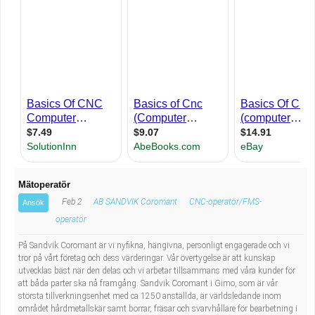
Industriell tillverkning
Behandlingsassistent/Socialpedagog
Installation, drift, underhåll
Tandsköterska
Kropps- och skönhetsvård
Budbilsförare
Kultur, media, design
Tidningsbud/Tidningsdistributör
Militärt arbete
Lärare i fritidshem/Fritidspedagog
Naturbruk
Taxiförare/Taxichaufför
Mätoperatör
Feb 2
AB SANDVIK Coromant
CNC-operatör/FMS-
Ansök
Naturvetenskapligt arbete
Läkarsekreterare/Vårdadmin/Medicinsk
operatör
På Sandvik Coromant är vi nyfikna, hängivna, personligt engagerade och vi
sekreterare
Pedagogiskt arbete
tror på vårt företag och dess värderingar. Vår övertygelse är att kunskap
utvecklas bäst när den delas och vi arbetar tillsammans med våra kunder för
att båda parter ska nå framgång. Sandvik Coromant i Gimo, som är vår
Lastbilsförare m.fl.
Sanering och renhållning
största tillverkningsenhet med ca 1250 anställda, är världsledande inom
området hårdmetallskär samt borrar, fräsar och svarvhållare för bearbetning i