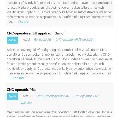
operatörer på Sandvik Coromant i Gimo. Hos kunden ansvarar du bland annat
för att tillverka produkter enligt specifikation och säkerställer att tids- och
kvalitetskrav uppfylls. Du arbetar med olika typer av automatiserade maskiner
men även en del manuella operationer. Allt utifrån riktlinjer och processer med
hög...
Visa mer
CNC-operatörer till uppdrag i Gimo
Apr 8
Randstad AB
CNC-operatör/FMS-operatör
Ansök
Arbetsbeskrivning Till vår uthyrningsverksamhet söker vi två erfarna CNC-
operatörer. Du som söker får möjligheten att arbeta med mycket erfarna CNC-
operatörer på Sandvik Coromant i Gimo. Hos kunden ansvarar du bland annat
för att tillverka produkter enligt specifikation och säkerställer att tids- och
kvalitetskrav uppfylls. Du arbetar med olika typer av automatiserade maskiner
men även en del manuella operationer. Allt utifrån riktlinjer och processer med
...
Visa mer
CNC-operatör/fräs
Mar 16
Ikett Personalpartner AB
CNC-operatör/FMS-
Ansök
operatör
Om tjänsten Just nu söker vi en CNC-operatör till ett företag öster om Uppsala.