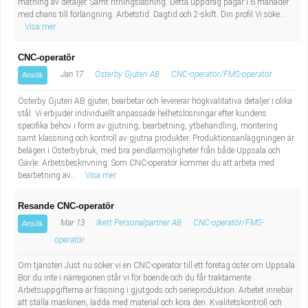
mätning av detaljer. Samt ritningsläsning. Detta uppdrag pågår i 6 månader
med chans till förlängning. Arbetstid: Dagtid och 2-skift. Din profil Vi söke...
Visa mer
CNC-operatör
Jan 17
Österby Gjuteri AB
CNC-operatör/FMS-operatör
Ansök
Österby Gjuteri AB gjuter, bearbetar och levererar högkvalitativa detaljer i olika
stål. Vi erbjuder individuellt anpassade helhetslösningar efter kundens
specifika behov i form av gjutning, bearbetning, ytbehandling, montering
samt klassning och kontroll av gjutna produkter. Produktionsanläggningen är
belägen i Österbybruk, med bra pendlarmöjligheter från både Uppsala och
Gävle. Arbetsbeskrivning: Som CNC-operatör kommer du att arbeta med
bearbetning av...
Visa mer
Resande CNC-operatör
Mar 13
Ikett Personalpartner AB
CNC-operatör/FMS-
Ansök
operatör
Om tjänsten Just nu söker vi en CNC-operatör till ett företag öster om Uppsala.
Bor du inte i närregionen står vi för boende och du får traktamente.
Arbetsuppgifterna är fräsning i gjutgods och serieproduktion. Arbetet innebär
att ställa maskinen, ladda med material och köra den. Kvalitetskontroll och