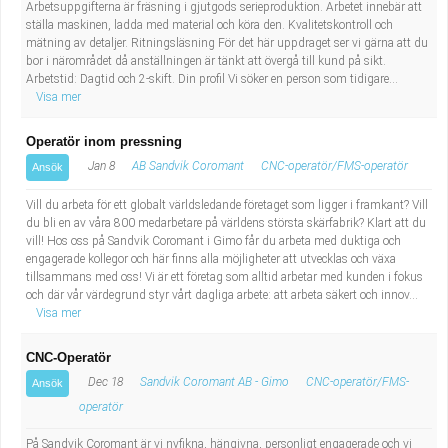
Arbetsuppgifterna är fräsning i gjutgods serieproduktion. Arbetet innebär att
ställa maskinen, ladda med material och köra den. Kvalitetskontroll och
mätning av detaljer. Ritningsläsning För det här uppdraget ser vi gärna att du
bor i närområdet då anställningen är tänkt att övergå till kund på sikt.
Arbetstid: Dagtid och 2-skift. Din profil Vi söker en person som tidigare...
Visa mer
Operatör inom pressning
Jan 8
AB Sandvik Coromant
CNC-operatör/FMS-operatör
Ansök
Vill du arbeta för ett globalt världsledande företaget som ligger i framkant? Vill
du bli en av våra 800 medarbetare på världens största skärfabrik? Klart att du
vill! Hos oss på Sandvik Coromant i Gimo får du arbeta med duktiga och
engagerade kollegor och här finns alla möjligheter att utvecklas och växa
tillsammans med oss! Vi är ett företag som alltid arbetar med kunden i fokus
och där vår värdegrund styr vårt dagliga arbete: att arbeta säkert och innov...
Visa mer
CNC-Operatör
Dec 18
Sandvik Coromant AB - Gimo
CNC-operatör/FMS-
Ansök
operatör
På Sandvik Coromant är vi nyfikna, hängivna, personligt engagerade och vi