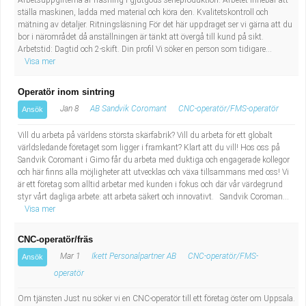
Arbetsuppgifterna är fräsning i gjutgods serieproduktion. Arbetet innebär att
ställa maskinen, ladda med material och köra den. Kvalitetskontroll och
mätning av detaljer. Ritningsläsning För det här uppdraget ser vi gärna att du
bor i närområdet då anställningen är tänkt att övergå till kund på sikt.
Arbetstid: Dagtid och 2-skift. Din profil Vi söker en person som tidigare...
Visa mer
Operatör inom sintring
Jan 8
AB Sandvik Coromant
CNC-operatör/FMS-operatör
Ansök
Vill du arbeta på världens största skärfabrik? Vill du arbeta för ett globalt
världsledande företaget som ligger i framkant? Klart att du vill! Hos oss på
Sandvik Coromant i Gimo får du arbeta med duktiga och engagerade kollegor
och här finns alla möjligheter att utvecklas och växa tillsammans med oss! Vi
är ett företag som alltid arbetar med kunden i fokus och där vår värdegrund
styr vårt dagliga arbete: att arbeta säkert och innovativt. Sandvik Coroman...
Visa mer
CNC-operatör/fräs
Mar 1
Ikett Personalpartner AB
CNC-operatör/FMS-
Ansök
operatör
Om tjänsten Just nu söker vi en CNC-operatör till ett företag öster om Uppsala.