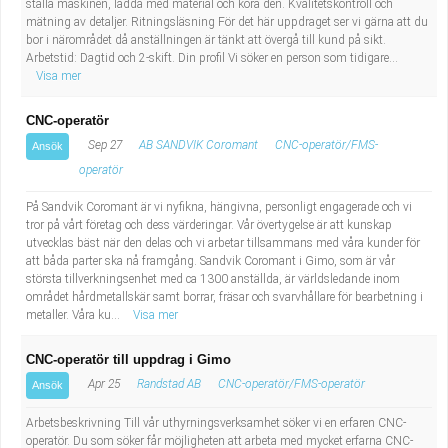
ställa maskinen, ladda med material och köra den. Kvalitetskontroll och
mätning av detaljer. Ritningsläsning För det här uppdraget ser vi gärna att du
bor i närområdet då anställningen är tänkt att övergå till kund på sikt.
Arbetstid: Dagtid och 2-skift. Din profil Vi söker en person som tidigare...
Visa mer
CNC-operatör
Sep 27
AB SANDVIK Coromant
CNC-operatör/FMS-
Ansök
operatör
På Sandvik Coromant är vi nyfikna, hängivna, personligt engagerade och vi
tror på vårt företag och dess värderingar. Vår övertygelse är att kunskap
utvecklas bäst när den delas och vi arbetar tillsammans med våra kunder för
att båda parter ska nå framgång. Sandvik Coromant i Gimo, som är vår
största tillverkningsenhet med ca 1300 anställda, är världsledande inom
området hårdmetallskär samt borrar, fräsar och svarvhållare för bearbetning i
metaller. Våra ku...
Visa mer
CNC-operatör till uppdrag i Gimo
Apr 25
Randstad AB
CNC-operatör/FMS-operatör
Ansök
Arbetsbeskrivning Till vår uthyrningsverksamhet söker vi en erfaren CNC-
operatör. Du som söker får möjligheten att arbeta med mycket erfarna CNC-