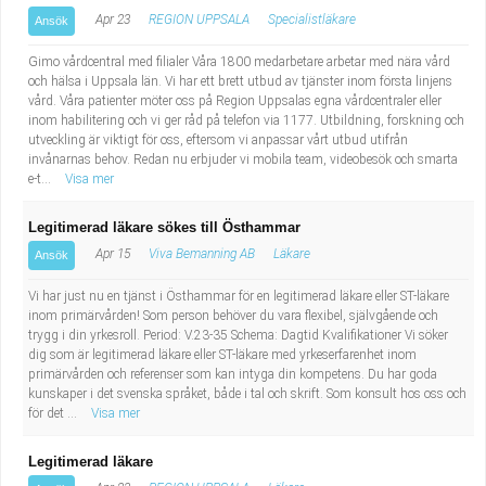
Apr 23
REGION UPPSALA
Specialistläkare
Ansök
Gimo vårdcentral med filialer Våra 1800 medarbetare arbetar med nära vård
och hälsa i Uppsala län. Vi har ett brett utbud av tjänster inom första linjens
vård. Våra patienter möter oss på Region Uppsalas egna vårdcentraler eller
inom habilitering och vi ger råd på telefon via 1177. Utbildning, forskning och
utveckling är viktigt för oss, eftersom vi anpassar vårt utbud utifrån
invånarnas behov. Redan nu erbjuder vi mobila team, videobesök och smarta
e-t...
Visa mer
Legitimerad läkare sökes till Östhammar
Apr 15
Viva Bemanning AB
Läkare
Ansök
Vi har just nu en tjänst i Östhammar för en legitimerad läkare eller ST-läkare
inom primärvården! Som person behöver du vara flexibel, självgående och
trygg i din yrkesroll. Period: V.23-35 Schema: Dagtid Kvalifikationer Vi söker
dig som är legitimerad läkare eller ST-läkare med yrkeserfarenhet inom
primärvården och referenser som kan intyga din kompetens. Du har goda
kunskaper i det svenska språket, både i tal och skrift. Som konsult hos oss och
för det ...
Visa mer
Legitimerad läkare