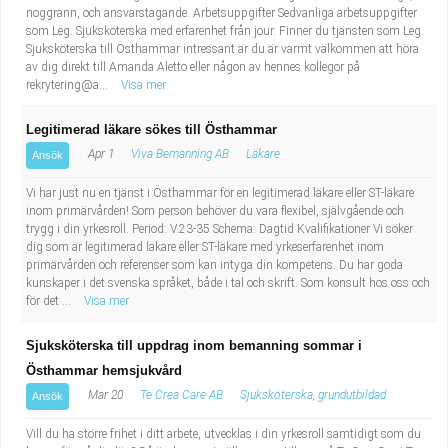
noggrann, och ansvarstagande. Arbetsuppgifter Sedvanliga arbetsuppgifter
som Leg. Sjuksköterska med erfarenhet från jour. Finner du tjänsten som Leg.
Sjuksköterska till Östhammar intressant är du är varmt välkommen att höra
av dig direkt till Amanda Aletto eller någon av hennes kollegor på
rekrytering@a...
Visa mer
Legitimerad läkare sökes till Östhammar
Apr 1
Viva Bemanning AB
Läkare
Ansök
Vi har just nu en tjänst i Östhammar för en legitimerad läkare eller ST-läkare
inom primärvården! Som person behöver du vara flexibel, självgående och
trygg i din yrkesroll. Period: V.23-35 Schema: Dagtid Kvalifikationer Vi söker
dig som är legitimerad läkare eller ST-läkare med yrkeserfarenhet inom
primärvården och referenser som kan intyga din kompetens. Du har goda
kunskaper i det svenska språket, både i tal och skrift. Som konsult hos oss och
för det ...
Visa mer
Sjuksköterska till uppdrag inom bemanning sommar i
Östhammar hemsjukvård
Mar 20
Te Crea Care AB
Sjuksköterska, grundutbildad
Ansök
Vill du ha större frihet i ditt arbete, utvecklas i din yrkesroll samtidigt som du