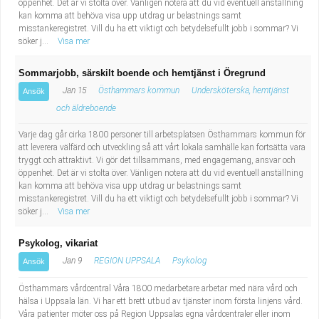
öppenhet. Det är vi stolta över. Vänligen notera att du vid eventuell anställning
kan komma att behöva visa upp utdrag ur belastnings samt
misstankeregistret. Vill du ha ett viktigt och betydelsefullt jobb i sommar? Vi
söker j...
Visa mer
Sommarjobb, särskilt boende och hemtjänst i Öregrund
Jan 15
Östhammars kommun
Undersköterska, hemtjänst
Ansök
och äldreboende
Varje dag går cirka 1800 personer till arbetsplatsen Östhammars kommun för
att leverera välfärd och utveckling så att vårt lokala samhälle kan fortsätta vara
tryggt och attraktivt. Vi gör det tillsammans, med engagemang, ansvar och
öppenhet. Det är vi stolta över. Vänligen notera att du vid eventuell anställning
kan komma att behöva visa upp utdrag ur belastnings samt
misstankeregistret. Vill du ha ett viktigt och betydelsefullt jobb i sommar? Vi
söker j...
Visa mer
Psykolog, vikariat
Jan 9
REGION UPPSALA
Psykolog
Ansök
Östhammars vårdcentral Våra 1800 medarbetare arbetar med nära vård och
hälsa i Uppsala län. Vi har ett brett utbud av tjänster inom första linjens vård.
Våra patienter möter oss på Region Uppsalas egna vårdcentraler eller inom