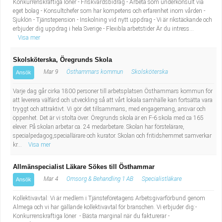
Konkurrenskraftiga löner - Friskvårdsbidrag - Arbeta som underkonsult via
eget bolag - Konsultchefer som har kompetens och erfarenhet inom vården -
Sjuklön - Tjänstepension - Inskolning vid nytt uppdrag - Vi är rikstäckande och
erbjuder dig uppdrag i hela Sverige - Flexibla arbetstider Är du intress...
Visa mer
Skolsköterska, Öregrunds Skola
Mar 9
Östhammars kommun
Skolsköterska
Ansök
Varje dag går cirka 1800 personer till arbetsplatsen Östhammars kommun för
att leverera välfärd och utveckling så att vårt lokala samhälle kan fortsätta vara
tryggt och attraktivt. Vi gör det tillsammans, med engagemang, ansvar och
öppenhet. Det är vi stolta över. Öregrunds skola är en F-6 skola med ca 165
elever. På skolan arbetar ca. 24 medarbetare. Skolan har förstelärare,
specialpedagog,speciallärare och kurator. Skolan och fritidshemmet samverkar
kr...
Visa mer
Allmänspecialist Läkare Sökes till Östhammar
Mar 4
Omsorg & Behandling 1 AB
Specialistläkare
Ansök
Kollektivavtal: Vi är medlem i Tjänsteföretagens Arbetsgivarförbund genom
Almega och vi har gällande kollektivavtal för branschen. Vi erbjuder dig:-
Konkurrenskraftiga löner - Bästa marginal när du fakturerar -