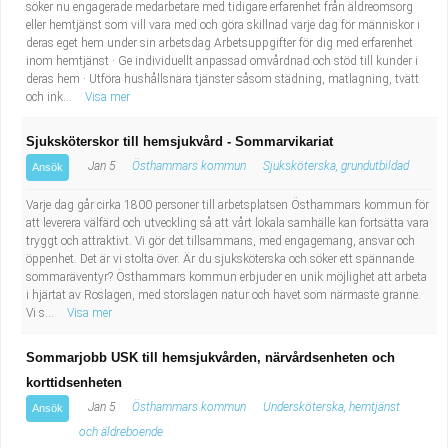
söker nu engagerade medarbetare med tidigare erfarenhet från äldreomsorg
eller hemtjänst som vill vara med och göra skillnad varje dag för människor i
deras eget hem under sin arbetsdag Arbetsuppgifter för dig med erfarenhet
inom hemtjänst · Ge individuellt anpassad omvårdnad och stöd till kunder i
deras hem · Utföra hushållsnära tjänster såsom städning, matlagning, tvätt
och ink...
Visa mer
Sjuksköterskor till hemsjukvård - Sommarvikariat
Jan 5
Östhammars kommun
Sjuksköterska, grundutbildad
Ansök
Varje dag går cirka 1800 personer till arbetsplatsen Östhammars kommun för
att leverera välfärd och utveckling så att vårt lokala samhälle kan fortsätta vara
tryggt och attraktivt. Vi gör det tillsammans, med engagemang, ansvar och
öppenhet. Det är vi stolta över. Är du sjuksköterska och söker ett spännande
sommaräventyr? Östhammars kommun erbjuder en unik möjlighet att arbeta
i hjärtat av Roslagen, med storslagen natur och havet som närmaste granne.
Vi s...
Visa mer
Sommarjobb USK till hemsjukvården, närvårdsenheten och
korttidsenheten
Jan 5
Östhammars kommun
Undersköterska, hemtjänst
Ansök
och äldreboende