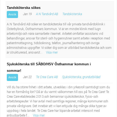
Tandsköterska sökes
Jan 19
A.N Tandvård AB
Tandsköterska
Ansök
A.N Tandvård AB söker en tandsköterska till vår privata tandvårdsklinik i
Österbybruk, Östhammars kommun. Vi är en mindre klinik med lugn
arbetsmiljö och nära samarbete i teamet. Arbetet omfattar assistans vid
behandlingar, ansvar för steril- och hygienrutiner samt arbete i reception med
patientmottagning, tidsbokning, telefon, journalhantering och övriga
administrativa uppgifter. Vi söker dig som är utbildad tandsköterska och som
är strukturerad, ansvarst...
Visa mer
Sjuksköterska till SÄBO/HSV Östhammar kommun i
sommar!
Jan 22
Te Crea Care AB
Sjuksköterska, grundutbildad
Ansök
Vill du ha större frihet i ditt arbete, utvecklas i din yrkesroll samtidigt som du
har en förmånlig lön? Då är du varmt välkommen till oss på Te Crea Care! Te
Crea Care etablerades 2013 och bemannar sjuksköterskor, fysio- och
arbetsterapeuter. Vi har avtal med samtliga regioner, många kommuner och
privata vårdgivare. Det innebär att vi kan erbjuda dig många olika typer av
uppdrag i hela landet. Te Crea Care har löpande arbetat intensivt med
anbudsarbete f...
Visa mer