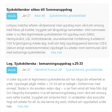
Sjuksköterskor sökes till Sommaruppdrag
Jan 27
Keun AB
Sjuksköterska, grundutbildad
Ansök
Linkyou matchar erfaren vårdpersonal med uppdrag inom vård och omsorg,
med fokus på kvalitet, trygghet och långsiktiga samarbeten. Inför sommaren
söker vi nu flera legitimerade sjuksköterskor till uppdrag inom SÄBO,
Hemsjukvård, LSS, Korttidsboende, Jourverksamhet Omfattning & arbetstid
100 % tjänstgöring Arbete dag, kväll och helg Uppdragsperiod Sommar 2026
(datum enligt överenskommelse) Uppdraget Du arbetar inom kommunal vård
med sedvanliga sjuksköterske...
Visa mer
Leg. Sjuksköterska - bemanningsuppdrag v.25-33
Jan 22
Palmelind Konsult AB
Sjuksköterska, grundutbildad
Ansök
Vi söker dig som är legitimerad sjuksköterska och har några års erfarenhet av
yrket. Uppdraget pågår mellan v. 25-33 och är beläget i Östhammar med
omnejd. Skicka in din ansökan redan idag – vi ser fram emot att höra från dig!
Om Magnifiq Kompetens Vi är ett bemanningsföretag inom vård och omsorg
som sätter kvalitet, trygghet och omtanke först. Vi värdesätter våra konsulter
högt och arbetar för att du ska känna dig sedd, stöttad och uppskattad under
hela...
Visa mer