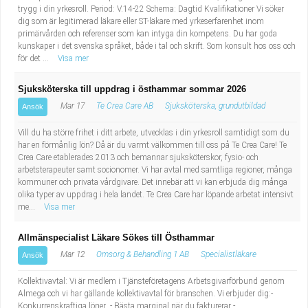
trygg i din yrkesroll. Period: V.14-22 Schema: Dagtid Kvalifikationer Vi söker
dig som är legitimerad läkare eller ST-läkare med yrkeserfarenhet inom
primärvården och referenser som kan intyga din kompetens. Du har goda
kunskaper i det svenska språket, både i tal och skrift. Som konsult hos oss och
för det ...
Visa mer
Sjuksköterska till uppdrag i östhammar sommar 2026
Mar 17
Te Crea Care AB
Sjuksköterska, grundutbildad
Ansök
Vill du ha större frihet i ditt arbete, utvecklas i din yrkesroll samtidigt som du
har en förmånlig lön? Då är du varmt välkommen till oss på Te Crea Care! Te
Crea Care etablerades 2013 och bemannar sjuksköterskor, fysio- och
arbetsterapeuter samt socionomer. Vi har avtal med samtliga regioner, många
kommuner och privata vårdgivare. Det innebär att vi kan erbjuda dig många
olika typer av uppdrag i hela landet. Te Crea Care har löpande arbetat intensivt
me...
Visa mer
Allmänspecialist Läkare Sökes till Östhammar
Mar 12
Omsorg & Behandling 1 AB
Specialistläkare
Ansök
Kollektivavtal: Vi är medlem i Tjänsteföretagens Arbetsgivarförbund genom
Almega och vi har gällande kollektivavtal för branschen. Vi erbjuder dig:-
Konkurrenskraftiga löner - Bästa marginal när du fakturerar -