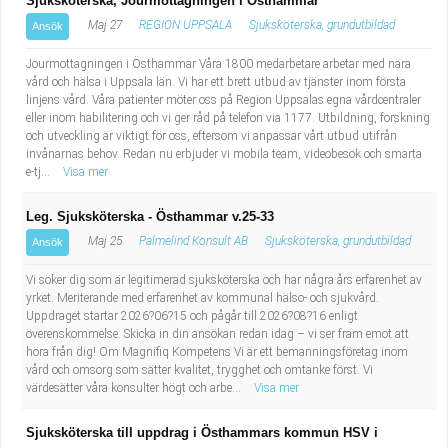
Sjuksköterska, Jourmottagningen i Östhammar
Fastighetsskötare
Socialt arbete
Maj 27
REGION UPPSALA
Sjuksköterska, grundutbildad
Ansök
Informatör/Kommunikatör
Säkerhetsarbete
Jourmottagningen i Östhammar Våra 1800 medarbetare arbetar med nära
vård och hälsa i Uppsala län. Vi har ett brett utbud av tjänster inom första
linjens vård. Våra patienter möter oss på Region Uppsalas egna vårdcentraler
Brevbärare
Tekniskt arbete
eller inom habilitering och vi ger råd på telefon via 1177. Utbildning, forskning
och utveckling är viktigt för oss, eftersom vi anpassar vårt utbud utifrån
invånarnas behov. Redan nu erbjuder vi mobila team, videobesök och smarta
Sjuksköterska, grundutbildad
Transport
e-tj...
Visa mer
Kock, storhushåll
Leg. Sjuksköterska - Östhammar v.25-33
Maj 25
Palmelind Konsult AB
Sjuksköterska, grundutbildad
Ansök
Undersköterska, vård- o specialavd. o mottagning
Vi söker dig som är legitimerad sjuksköterska och har några års erfarenhet av
yrket. Meriterande med erfarenhet av kommunal hälso- och sjukvård.
Bibliotekarie
Uppdraget startar 2026?06?15 och pågår till 2026?08?16 enligt
överenskommelse. Skicka in din ansökan redan idag – vi ser fram emot att
Administrativ assistent
höra från dig! Om Magnifiq Kompetens Vi är ett bemanningsföretag inom
vård och omsorg som sätter kvalitet, trygghet och omtanke först. Vi
värdesätter våra konsulter högt och arbe...
Visa mer
Lärare i gymnasiet
Sjuksköterska till uppdrag i Östhammars kommun HSV i