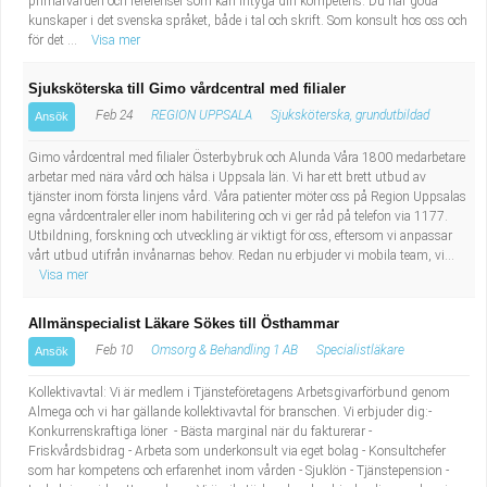
primärvården och referenser som kan intyga din kompetens. Du har goda
kunskaper i det svenska språket, både i tal och skrift. Som konsult hos oss och
för det ...
Visa mer
Sjuksköterska till Gimo vårdcentral med filialer
Feb 24
REGION UPPSALA
Sjuksköterska, grundutbildad
Ansök
Gimo vårdcentral med filialer Österbybruk och Alunda Våra 1800 medarbetare
arbetar med nära vård och hälsa i Uppsala län. Vi har ett brett utbud av
tjänster inom första linjens vård. Våra patienter möter oss på Region Uppsalas
egna vårdcentraler eller inom habilitering och vi ger råd på telefon via 1177.
Utbildning, forskning och utveckling är viktigt för oss, eftersom vi anpassar
vårt utbud utifrån invånarnas behov. Redan nu erbjuder vi mobila team, vi...
Visa mer
Allmänspecialist Läkare Sökes till Östhammar
Feb 10
Omsorg & Behandling 1 AB
Specialistläkare
Ansök
Kollektivavtal: Vi är medlem i Tjänsteföretagens Arbetsgivarförbund genom
Almega och vi har gällande kollektivavtal för branschen. Vi erbjuder dig:-
Konkurrenskraftiga löner - Bästa marginal när du fakturerar -
Friskvårdsbidrag - Arbeta som underkonsult via eget bolag - Konsultchefer
som har kompetens och erfarenhet inom vården - Sjuklön - Tjänstepension -