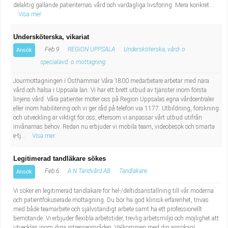
delaktig gällande patienternas vård och vardagliga livsföring. Mera konkret...
Visa mer
Undersköterska, vikariat
Feb 9
REGION UPPSALA
Undersköterska, vård- o
Ansök
specialavd. o mottagning
Jourmottagningen i Östhammar Våra 1800 medarbetare arbetar med nära
vård och hälsa i Uppsala län. Vi har ett brett utbud av tjänster inom första
linjens vård. Våra patienter möter oss på Region Uppsalas egna vårdcentraler
eller inom habilitering och vi ger råd på telefon via 1177. Utbildning, forskning
och utveckling är viktigt för oss, eftersom vi anpassar vårt utbud utifrån
invånarnas behov. Redan nu erbjuder vi mobila team, videobesök och smarta
e-tj...
Visa mer
Legitimerad tandläkare sökes
Feb 6
A.N Tandvård AB
Tandläkare
Ansök
Vi söker en legitimerad tandläkare för hel-/deltidsanställning till vår moderna
och patientfokuserade mottagning. Du bör ha god klinisk erfarenhet, trivas
med både teamarbete och självständigt arbete samt ha ett professionellt
bemötande. Vi erbjuder flexibla arbetstider, trevlig arbetsmiljö och möjlighet att
utvecklas inom dina intresseområden. Välkommen med din ansökan!