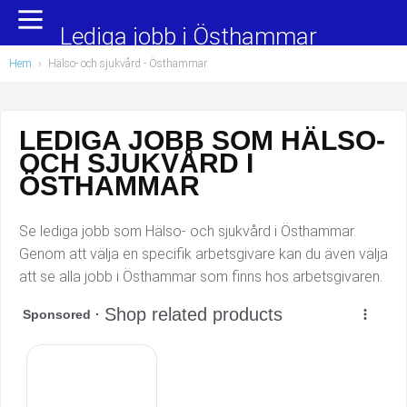
Yrkesområden
Populära jobb
Lediga jobb i Östhammar
Hem
›
Hälso- och sjukvård
- Östhammar
Administration, ekonomi, juridik
Undersköterska, hemtjänst och äldreboende
Bygg och anläggning
Städare/Lokalvårdare
LEDIGA JOBB SOM HÄLSO-
OCH SJUKVÅRD I
Chefer och verksamhetsledare
Barnskötare
ÖSTHAMMAR
Data/IT
Lärare i förskola/Förskollärare
Se lediga jobb som Hälso- och sjukvård i Östhammar.
Försäljning, inköp, marknadsföring
Lagerarbetare
Genom att välja en specifik arbetsgivare kan du även välja
att se alla jobb i Östhammar som finns hos arbetsgivaren.
Hantverksyrken
Bussförare/Busschaufför
Hotell, restaurang, storhushåll
Elevassistent
Hälso- och sjukvård
Personlig assistent