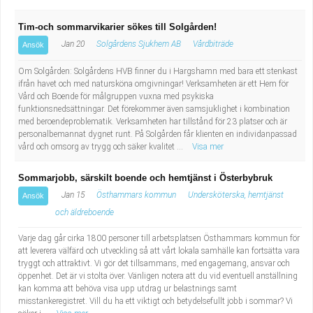
Tim-och sommarvikarier sökes till Solgården!
Jan 20
Solgårdens Sjukhem AB
Vårdbiträde
Ansök
Om Solgården: Solgårdens HVB finner du i Hargshamn med bara ett stenkast
ifrån havet och med natursköna omgivningar! Verksamheten är ett Hem för
Vård och Boende för målgruppen vuxna med psykiska
funktionsnedsättningar. Det förekommer även samsjuklighet i kombination
med beroendeproblematik. Verksamheten har tillstånd för 23 platser och är
personalbemannat dygnet runt. På Solgården får klienten en individanpassad
vård och omsorg av trygg och säker kvalitet ...
Visa mer
Sommarjobb, särskilt boende och hemtjänst i Österbybruk
Jan 15
Östhammars kommun
Undersköterska, hemtjänst
Ansök
och äldreboende
Varje dag går cirka 1800 personer till arbetsplatsen Östhammars kommun för
att leverera välfärd och utveckling så att vårt lokala samhälle kan fortsätta vara
tryggt och attraktivt. Vi gör det tillsammans, med engagemang, ansvar och
öppenhet. Det är vi stolta över. Vänligen notera att du vid eventuell anställning
kan komma att behöva visa upp utdrag ur belastnings samt
misstankeregistret. Vill du ha ett viktigt och betydelsefullt jobb i sommar? Vi