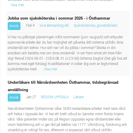
Visa mer
Jobba som sjuksköterska i sommar 2026 - i Östhammar
Feb 9
Viva Bemanning AB
Sjuksköterska, grundutbildad
Ansök
Vi har nu påbörjat planeringen inför sommaren (juni–augusti) och erbjuder
spännande arbete där du har möjlighet att påverka ditt schema utifrån dina
önskemål och behov. Hur och när vill du jobba i sommar? Skicka in din
ansökan och berätta mer om dina önskemål. Vi ser fram emot att höra från
dig! Period 2026.06.01 - 2026.08.31 (v.23-36) Schema Dagtid (Det går bra att
komma med eget förslag) Kvalifikationer Vi söker dig som är legitimerad
sjuksköterska med ...
Visa mer
Underläkare till Närvårdsenheten Östhammar, tidsbegränsad
anställning
Jan 27
REGION UPPSALA
Läkare
Ansök
Närvårdsenheten Östhammar Våra 1800 medarbetare arbetar med nära vård
och hälsa i Uppsala län. Vi har ett brett utbud av tjänster inom första linjens
vård. Våra patienter möter oss på Region Uppsalas egna vårdcentraler eller
inom habilitering och vi ger råd på telefon via 1177. Utbildning, forskning och
utveckling är viktigt för oss, eftersom vi anpassar vårt utbud utifrån