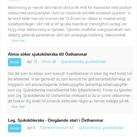
Beskrivning av Harvik vård Harvik vård är ett HVB för människor med psykisk
ohälsa med samsjuklighet i form av missbruk och/eller somatisk sjukdom. Vi
tar emot både män och kvinnor över 18 år som är i behov av insatser enligt
socialtjänstlagen. Vårt mål är att ge våra boende en meningsfull vardag i en
trygg miljö. Beskrivning av tjänsten. Tjänsten innefattar övergripande att vara
delaktig gällande patienternas vård och vardagliga livsföring. Mera konkret...
Visa mer
Almia söker sjuksköterska till Östhammar
Apr 13
Almia AB
Sjuksköterska, grundutbildad
Ansök
Gör det som du älskar, som konsult! Kvalifikationer Vi söker dig med minst två
års erfarenhet. Vi ser gärna att du som konsult har god samarbetsförmåga, är
noggrann, och ansvarstagande. Arbetsuppgifter Sedvanliga arbetsuppgifter
som Leg. Sjuksköterska med erfarenhet från {{department}}. Finner du tjänsten
som Leg. Sjuksköterska till Östhammar intressant är du är varmt välkommen
att höra av dig direkt till Amanda Aletto eller någon av hennes kollegor på rek...
Visa mer
Leg. Sjuksköterska - Omgående start i Östhammar
Apr 8
Palmelind Konsult AB
Sjuksköterska, grundutbildad
Ansök