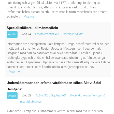
habilitering och vi ger råd på telefon via 1177. Utbildning, forskning och
utveckling är viktigt för oss, eftersom vi anpassar vårt utbud utifrån
invånarnas behov. Redan nu erbjuder vi mobila team, videobesök och smarta
e-tjänster...
Visa mer
Specialistläkare i allmänmedicin
Jan 14
Praktikertjänst AB
Specialistläkare
Ansök
Information om arbetsplatsen Praktikertjänst Öregrunds vårdcentral är en liten
mottagning i utkanten av Region Uppsala. Mottagningen ligger centralt i
Öregrund med härliga naturvärden alldeles nästgårds. Här får du jobba i
relativ glesbygd och utföra en hel del avancerad utredning utifrån det långa
avståndet in till sjukhuset i Uppsala. Vi har ambitionen att erbjuda våra listade
patienter kontinuitet och vill därför anställa en fjärde specialist utöv...
Visa mer
Undersköterskor och erfarna vårdbiträden sökes Aktivt Stöd
Hemtjänst
Dec 29
Aktivt Stöd Uppland AB
Undersköterska, hemtjänst
Ansök
och äldreboende
Aktivt Stöd Hemtjänst i Östhammars kommun ökar med nya kunder och