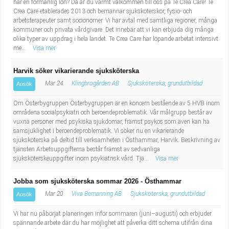
har en förmånlig lön? Då är du varmt välkommen till oss på Te Crea Care! Te
Crea Care etablerades 2013 och bemannar sjuksköterskor, fysio- och
arbetsterapeuter samt socionomer. Vi har avtal med samtliga regioner, många
kommuner och privata vårdgivare. Det innebär att vi kan erbjuda dig många
olika typer av uppdrag i hela landet. Te Crea Care har löpande arbetat intensivt
me...
Visa mer
Harvik söker vikarierande sjuksköterska
Mar 24
Klingbrogården AB
Sjuksköterska, grundutbildad
Ansök
Om Österbygruppen Österbygruppen är en koncern bestående av 5 HVB inom
områdena socialpsykiatri och beroendeproblematik. Vår målgrupp består av
vuxna personer med psykiska sjukdomar, främst psykos som även kan ha
samsjuklighet i beroendeproblematik. Vi söker nu en vikarierande
sjuksköterska på deltid till verksamheten i Östhammar, Harvik. Beskrivning av
tjänsten Arbetsuppgifterna består främst av sedvanliga
sjuksköterskeuppgifter inom psykiatrisk vård. Tjä...
Visa mer
Jobba som sjuksköterska sommar 2026 - Östhammar
Mar 20
Viva Bemanning AB
Sjuksköterska, grundutbildad
Ansök
Vi har nu påbörjat planeringen inför sommaren (juni–augusti) och erbjuder
spännande arbete där du har möjlighet att påverka ditt schema utifrån dina