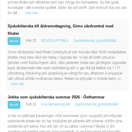
primärvården och referenser som kan intyga din kompetens. Du har goda
kunskaper i det svenska språket, både i tal och skrift. Som konsult hos oss och
för det ...
Visa mer
Sjuksköterska till äldremottagning, Gimo vårdcentral med
filialer
Feb 25
REGION UPPSALA
Sjuksköterska, grundutbildad
Ansök
Gimo vårdcentral med filialer Österbybruk och Alunda Våra 1800 medarbetare
arbetar med nära vård och hälsa i Uppsala län. Vi har ett brett utbud av
tjänster inom första linjens vård. Våra patienter möter oss på Region Uppsalas
egna vårdcentraler eller inom habilitering och vi ger råd på telefon via 1177.
Utbildning, forskning och utveckling är viktigt för oss, eftersom vi anpassar
vårt utbud utifrån invånarnas behov. Redan nu erbjuder vi mobila team, vi...
Visa mer
Jobba som sjuksköterska sommar 2026 - Östhammar
Feb 25
Viva Bemanning AB
Sjuksköterska, grundutbildad
Ansök
Vi har nu påbörjat planeringen inför sommaren (juni–augusti) och erbjuder
spännande arbete där du har möjlighet att påverka ditt schema utifrån dina
önskemål och behov. Hur och när vill du jobba i sommar? Skicka in din
ansökan och berätta mer om dina önskemål. Vi ser fram emot att höra från