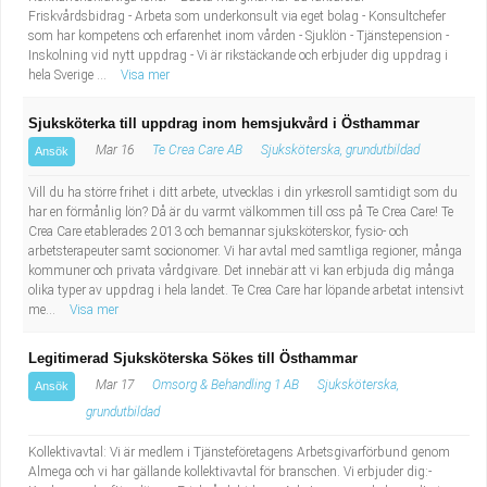
Friskvårdsbidrag - Arbeta som underkonsult via eget bolag - Konsultchefer
som har kompetens och erfarenhet inom vården - Sjuklön - Tjänstepension -
Inskolning vid nytt uppdrag - Vi är rikstäckande och erbjuder dig uppdrag i
hela Sverige ...
Visa mer
Sjuksköterka till uppdrag inom hemsjukvård i Östhammar
Mar 16
Te Crea Care AB
Sjuksköterska, grundutbildad
Ansök
Vill du ha större frihet i ditt arbete, utvecklas i din yrkesroll samtidigt som du
har en förmånlig lön? Då är du varmt välkommen till oss på Te Crea Care! Te
Crea Care etablerades 2013 och bemannar sjuksköterskor, fysio- och
arbetsterapeuter samt socionomer. Vi har avtal med samtliga regioner, många
kommuner och privata vårdgivare. Det innebär att vi kan erbjuda dig många
olika typer av uppdrag i hela landet. Te Crea Care har löpande arbetat intensivt
me...
Visa mer
Legitimerad Sjuksköterska Sökes till Östhammar
Mar 17
Omsorg & Behandling 1 AB
Sjuksköterska,
Ansök
grundutbildad
Kollektivavtal: Vi är medlem i Tjänsteföretagens Arbetsgivarförbund genom
Almega och vi har gällande kollektivavtal för branschen. Vi erbjuder dig:-