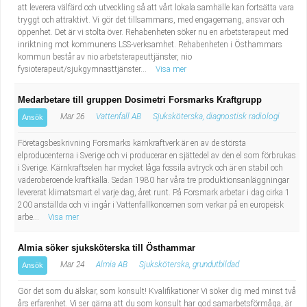
att leverera välfärd och utveckling så att vårt lokala samhälle kan fortsätta vara
tryggt och attraktivt. Vi gör det tillsammans, med engagemang, ansvar och
öppenhet. Det är vi stolta över. Rehabenheten söker nu en arbetsterapeut med
inriktning mot kommunens LSS-verksamhet. Rehabenheten i Östhammars
kommun består av nio arbetsterapeuttjänster, nio
fysioterapeut/sjukgymnasttjänster...
Visa mer
Medarbetare till gruppen Dosimetri Forsmarks Kraftgrupp
Mar 26
Vattenfall AB
Sjuksköterska, diagnostisk radiologi
Ansök
Företagsbeskrivning Forsmarks kärnkraftverk är en av de största
elproducenterna i Sverige och vi producerar en sjättedel av den el som förbrukas
i Sverige. Kärnkraftselen har mycket låga fossila avtryck och är en stabil och
väderoberoende kraftkälla. Sedan 1980 har våra tre produktionsanläggningar
levererat klimatsmart el varje dag, året runt. På Forsmark arbetar i dag cirka 1
200 anställda och vi ingår i Vattenfallkoncernen som verkar på en europeisk
arbe...
Visa mer
Almia söker sjuksköterska till Östhammar
Mar 24
Almia AB
Sjuksköterska, grundutbildad
Ansök
Gör det som du älskar, som konsult! Kvalifikationer Vi söker dig med minst två
års erfarenhet. Vi ser gärna att du som konsult har god samarbetsförmåga, är