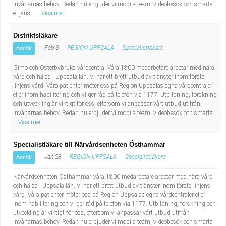
invånarnas behov. Redan nu erbjuder vi mobila team, videobesök och smarta
e-tjäns...
Visa mer
Distriktsläkare
Feb 3
REGION UPPSALA
Specialistläkare
Ansök
Gimo och Österbybruks vårdcentral Våra 1800 medarbetare arbetar med nära
vård och hälsa i Uppsala län. Vi har ett brett utbud av tjänster inom första
linjens vård. Våra patienter möter oss på Region Uppsalas egna vårdcentraler
eller inom habilitering och vi ger råd på telefon via 1177. Utbildning, forskning
och utveckling är viktigt för oss, eftersom vi anpassar vårt utbud utifrån
invånarnas behov. Redan nu erbjuder vi mobila team, videobesök och smarta...
Visa mer
Specialistläkare till Närvårdsenheten Östhammar
Jan 28
REGION UPPSALA
Specialistläkare
Ansök
Närvårdsenheten Östhammar Våra 1800 medarbetare arbetar med nära vård
och hälsa i Uppsala län. Vi har ett brett utbud av tjänster inom första linjens
vård. Våra patienter möter oss på Region Uppsalas egna vårdcentraler eller
inom habilitering och vi ger råd på telefon via 1177. Utbildning, forskning och
utveckling är viktigt för oss, eftersom vi anpassar vårt utbud utifrån
invånarnas behov. Redan nu erbjuder vi mobila team, videobesök och smarta