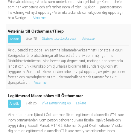
Friskvårdsbidrag - Arbeta som underkonsult via eget bolag - Konsultchefer
som har kompetens och erfarenhet inom vården - Sjuklön - Tjänstepension -
Inskolning vid nytt uppdrag - Vi är rikstäckande och erbjuder dig uppdrag i
hela Sverige ...
Visa mer
Veterinär till Östhammar/Tierp
Mar 10
Statens Jordbruksverk
Veterinär
Ansök
Är du beredd att jobba i en samhällsbärande verksamhet? För att alla djur i
Sverige ska få förutsättningar att leva ett så bra liv som möjligt finns
Distriktsveterinärerna. Med beredskap dygnet runt, mottagningar över hela
landet och unik kunskap om djurhälsa bidrar vi till sundare djur och ett
tryggare liv. Som distriktsveterinärer arbetar vi på uppdrag av privatpersoner,
företag och myndigheter. Vi erbjuder samhällsbärande tjänster för akut
djursjukvård...
Visa mer
Legitimerad läkare sökes till Östhammar
Feb 25
Viva Bemanning AB
Läkare
Ansök
Vi har just nu en tjänst i Östhammar för en legitimerad läkare eller ST-läkare
inom primärvården! Som person behöver du vara flexibel, självgående och
trygg i din yrkesroll. Period: V.14-22 Schema: Dagtid Kvalifikationer Vi söker
dig som är legitimerad läkare eller ST-läkare med yrkeserfarenhet inom