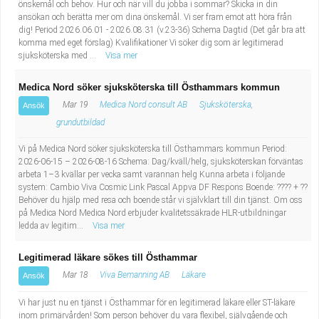
önskemål och behov. Hur och när vill du jobba i sommar? Skicka in din
ansökan och berätta mer om dina önskemål. Vi ser fram emot att höra från
dig! Period 2026.06.01 - 2026.08.31 (v.23-36) Schema Dagtid (Det går bra att
komma med eget förslag) Kvalifikationer Vi söker dig som är legitimerad
sjuksköterska med ...
Visa mer
Medica Nord söker sjuksköterska till Östhammars kommun
Mar 19
Medica Nord consult AB
Sjuksköterska,
Ansök
grundutbildad
Vi på Medica Nord söker sjuksköterska till Östhammars kommun Period:
2026-06-15 – 2026-08-16 Schema: Dag/kväll/helg, sjuksköterskan förväntas
arbeta 1–3 kvällar per vecka samt varannan helg Kunna arbeta i följande
system: Cambio Viva Cosmic Link Pascal Appva DF Respons Boende: ???? + ??
Behöver du hjälp med resa och boende står vi självklart till din tjänst. Om oss
på Medica Nord Medica Nord erbjuder kvalitetssäkrade HLR-utbildningar
ledda av legitim...
Visa mer
Legitimerad läkare sökes till Östhammar
Mar 18
Viva Bemanning AB
Läkare
Ansök
Vi har just nu en tjänst i Östhammar för en legitimerad läkare eller ST-läkare
inom primärvården! Som person behöver du vara flexibel, självgående och