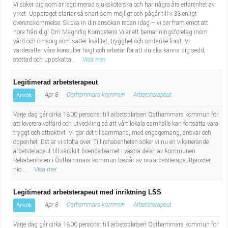
Vi söker dig som är legitimerad sjuksköterska och har några års erfarenhet av
yrket. Uppdraget startar så snart som möjligt och pågår till v.33 enligt
överenskommelse. Skicka in din ansökan redan idag – vi ser fram emot att
höra från dig! Om Magnifiq Kompetens Vi är ett bemanningsföretag inom
vård och omsorg som sätter kvalitet, trygghet och omtanke först. Vi
värdesätter våra konsulter högt och arbetar för att du ska känna dig sedd,
stöttad och uppskatta...
Visa mer
Legitimerad arbetsterapeut
Apr 8
Östhammars kommun
Arbetsterapeut
Ansök
Varje dag går cirka 1800 personer till arbetsplatsen Östhammars kommun för
att leverera välfärd och utveckling så att vårt lokala samhälle kan fortsätta vara
tryggt och attraktivt. Vi gör det tillsammans, med engagemang, ansvar och
öppenhet. Det är vi stolta över. Till rehabenheten söker vi nu en vikarierande
arbetsterapeut till särskilt boende-teamet i västra delen av kommunen.
Rehabenheten i Östhammars kommun består av nio arbetsterapeuttjänster,
nio ...
Visa mer
Legitimerad arbetsterapeut med inriktning LSS
Apr 8
Östhammars kommun
Arbetsterapeut
Ansök
Varje dag går cirka 1800 personer till arbetsplatsen Östhammars kommun för