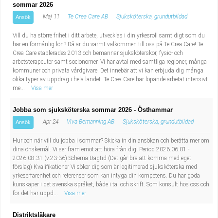
sommar 2026
Maj 11
Te Crea Care AB
Sjuksköterska, grundutbildad
Ansök
Vill du ha större frihet i ditt arbete, utvecklas i din yrkesroll samtidigt som du
har en förmånlig lön? Då är du varmt välkommen till oss på Te Crea Care! Te
Crea Care etablerades 2013 och bemannar sjuksköterskor, fysio- och
arbetsterapeuter samt socionomer. Vi har avtal med samtliga regioner, många
kommuner och privata vårdgivare. Det innebär att vi kan erbjuda dig många
olika typer av uppdrag i hela landet. Te Crea Care har löpande arbetat intensivt
me...
Visa mer
Jobba som sjuksköterska sommar 2026 - Östhammar
Apr 24
Viva Bemanning AB
Sjuksköterska, grundutbildad
Ansök
Hur och när vill du jobba i sommar? Skicka in din ansökan och berätta mer om
dina önskemål. Vi ser fram emot att höra från dig! Period 2026.06.01 -
2026.08.31 (v.23-36) Schema Dagtid (Det går bra att komma med eget
förslag) Kvalifikationer Vi söker dig som är legitimerad sjuksköterska med
yrkeserfarenhet och referenser som kan intyga din kompetens. Du har goda
kunskaper i det svenska språket, både i tal och skrift. Som konsult hos oss och
för det här uppd...
Visa mer
Distriktsläkare