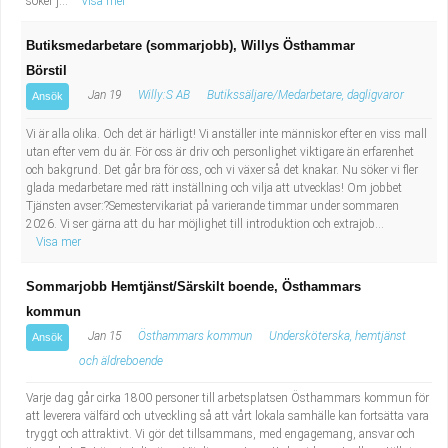
söker j...
Visa mer
Butiksmedarbetare (sommarjobb), Willys Östhammar
Börstil
Jan 19
Willy:S AB
Butikssäljare/Medarbetare, dagligvaror
Ansök
Vi är alla olika. Och det är härligt! Vi anställer inte människor efter en viss mall
utan efter vem du är. För oss är driv och personlighet viktigare än erfarenhet
och bakgrund. Det går bra för oss, och vi växer så det knakar. Nu söker vi fler
glada medarbetare med rätt inställning och vilja att utvecklas! Om jobbet
Tjänsten avser:?Semestervikariat på varierande timmar under sommaren
2026. Vi ser gärna att du har möjlighet till introduktion och extrajob...
Visa mer
Sommarjobb Hemtjänst/Särskilt boende, Östhammars
kommun
Jan 15
Östhammars kommun
Undersköterska, hemtjänst
Ansök
och äldreboende
Varje dag går cirka 1800 personer till arbetsplatsen Östhammars kommun för
att leverera välfärd och utveckling så att vårt lokala samhälle kan fortsätta vara
tryggt och attraktivt. Vi gör det tillsammans, med engagemang, ansvar och