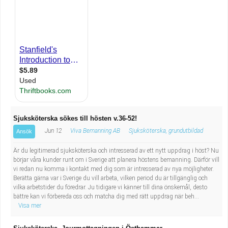
Industriell tillverkning
Behandlingsassistent/Socialpedagog
Installation, drift, underhåll
Tandsköterska
Kropps- och skönhetsvård
Budbilsförare
Kultur, media, design
Tidningsbud/Tidningsdistributör
Militärt arbete
Lärare i fritidshem/Fritidspedagog
Sjuksköterska sökes till hösten v.36-52!
Jun 12
Viva Bemanning AB
Sjuksköterska, grundutbildad
Ansök
Naturbruk
Taxiförare/Taxichaufför
Är du legitimerad sjuksköterska och intresserad av ett nytt uppdrag i höst? Nu
Naturvetenskapligt arbete
Läkarsekreterare/Vårdadmin/Medicinsk
börjar våra kunder runt om i Sverige att planera höstens bemanning. Därför vill
vi redan nu komma i kontakt med dig som är intresserad av nya möjligheter.
Berätta gärna var i Sverige du vill arbeta, vilken period du är tillgänglig och
sekreterare
Pedagogiskt arbete
vilka arbetstider du föredrar. Ju tidigare vi känner till dina önskemål, desto
bättre kan vi förbereda oss och matcha dig med rätt uppdrag när beh...
Visa mer
Lastbilsförare m.fl.
Sanering och renhållning