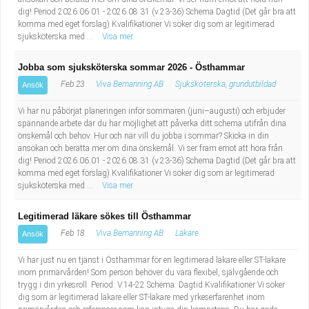
dig! Period 2026.06.01 - 2026.08.31 (v.23-36) Schema Dagtid (Det går bra att
komma med eget förslag) Kvalifikationer Vi söker dig som är legitimerad
sjuksköterska med ...
Visa mer
Jobba som sjuksköterska sommar 2026 - Östhammar
Feb 23
Viva Bemanning AB
Sjuksköterska, grundutbildad
Ansök
Vi har nu påbörjat planeringen inför sommaren (juni–augusti) och erbjuder
spännande arbete där du har möjlighet att påverka ditt schema utifrån dina
önskemål och behov. Hur och när vill du jobba i sommar? Skicka in din
ansökan och berätta mer om dina önskemål. Vi ser fram emot att höra från
dig! Period 2026.06.01 - 2026.08.31 (v.23-36) Schema Dagtid (Det går bra att
komma med eget förslag) Kvalifikationer Vi söker dig som är legitimerad
sjuksköterska med ...
Visa mer
Legitimerad läkare sökes till Östhammar
Feb 18
Viva Bemanning AB
Läkare
Ansök
Vi har just nu en tjänst i Östhammar för en legitimerad läkare eller ST-läkare
inom primärvården! Som person behöver du vara flexibel, självgående och
trygg i din yrkesroll. Period: V.14-22 Schema: Dagtid Kvalifikationer Vi söker
dig som är legitimerad läkare eller ST-läkare med yrkeserfarenhet inom