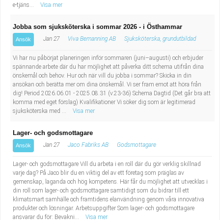
e-tjäns...
Visa mer
Jobba som sjuksköterska i sommar 2026 - i Östhammar
Jan 27
Viva Bemanning AB
Sjuksköterska, grundutbildad
Ansök
Vi har nu påbörjat planeringen inför sommaren (juni–augusti) och erbjuder
spännande arbete där du har möjlighet att påverka ditt schema utifrån dina
önskemål och behov. Hur och när vill du jobba i sommar? Skicka in din
ansökan och berätta mer om dina önskemål. Vi ser fram emot att höra från
dig! Period 2026.06.01 - 2025.08.31 (v.23-36) Schema Dagtid (Det går bra att
komma med eget förslag) Kvalifikationer Vi söker dig som är legitimerad
sjuksköterska med ...
Visa mer
Lager- och godsmottagare
Jan 27
Jaco Fabriks AB
Godsmottagare
Ansök
Lager- och godsmottagare Vill du arbeta i en roll där du gör verklig skillnad
varje dag? På Jaco blir du en viktig del av ett företag som präglas av
gemenskap, laganda och hög kompetens. Här får du möjlighet att utvecklas i
din roll som lager- och godsmottagare samtidigt som du bidrar till ett
klimatsmart samhälle och framtidens elanvändning genom våra innovativa
produkter och lösningar. Arbetsuppgifter Som lager- och godsmottagare
ansvarar du för: Bevakni...
Visa mer