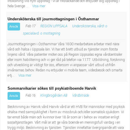
Inskolning vid nytt uppdrag - Vi är rikstäckande och erbjuder dig uppdrag i
hela Sverige ...
Visa mer
Undersköterska till jourmottagningen i Östhammar
Feb 17
REGION UPPSALA
Undersköterska, vård- o
Ansök
specialavd. o mottagning
Jourmottagningen i Östhammar Våra 1800 medarbetare arbetar med nära
vård och hälsa i Uppsala län. Vi har ett brett utbud av tjänster inom första
linjens vård. Våra patienter möter oss på Region Uppsalas egna vårdcentraler
eller inom habilitering och vi ger råd på telefon via 1177. Utbildning, forskning
och utveckling är viktigt för oss, eftersom vi anpassar vårt utbud utifrån
invånarnas behov. Redan nu erbjuder vi mobila team, videobesök och smarta
e-tj...
Visa mer
Sommarvikarier sökes till psykiatriboende Harvik
Feb 16
Klingbrogården AB
Vårdbiträde
Ansök
Beskrivning av Harvik vård Harvik vård är ett HVB för människor med psykisk
ohälsa med samsjuklighet i form av missbruk och/eller somatisk sjukdom. Vi
tar emot både män och kvinnor över 18 år som är i behov av insatser enligt
socialtjänstlagen. Vårt mål är att ge våra boende en meningsfull vardag i en
trygg miljö. Beskrivning av tjänsten. Tjänsten innefattar övergripande att vara