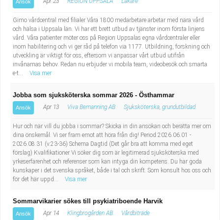
Apr 23
REGION UPPSALA
Läkare
Ansök
Gimo vårdcentral med filialer Våra 1800 medarbetare arbetar med nära vård
och hälsa i Uppsala län. Vi har ett brett utbud av tjänster inom första linjens
vård. Våra patienter möter oss på Region Uppsalas egna vårdcentraler eller
inom habilitering och vi ger råd på telefon via 1177. Utbildning, forskning och
utveckling är viktigt för oss, eftersom vi anpassar vårt utbud utifrån
invånarnas behov. Redan nu erbjuder vi mobila team, videobesök och smarta
e-t...
Visa mer
Jobba som sjuksköterska sommar 2026 - Östhammar
Apr 13
Viva Bemanning AB
Sjuksköterska, grundutbildad
Ansök
Hur och när vill du jobba i sommar? Skicka in din ansökan och berätta mer om
dina önskemål. Vi ser fram emot att höra från dig! Period 2026.06.01 -
2026.08.31 (v.23-36) Schema Dagtid (Det går bra att komma med eget
förslag) Kvalifikationer Vi söker dig som är legitimerad sjuksköterska med
yrkeserfarenhet och referenser som kan intyga din kompetens. Du har goda
kunskaper i det svenska språket, både i tal och skrift. Som konsult hos oss och
för det här uppd...
Visa mer
Sommarvikarier sökes till psykiatriboende Harvik
Apr 14
Klingbrogården AB
Vårdbiträde
Ansök